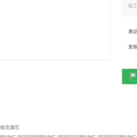
低
堵
產
更
情
德克濾芯