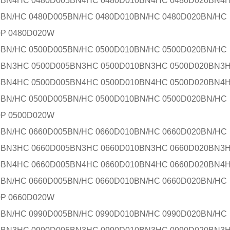
3BN4HC 0480D005BN4HC 0480D010BN4HC 0480D020BN4
3BN/HC 0480D005BN/HC 0480D010BN/HC 0480D020BN/HC
0P 0480D020W
3BN/HC 0500D005BN/HC 0500D010BN/HC 0500D020BN/HC
3BN3HC 0500D005BN3HC 0500D010BN3HC 0500D020BN3
3BN4HC 0500D005BN4HC 0500D010BN4HC 0500D020BN4
3BN/HC 0500D005BN/HC 0500D010BN/HC 0500D020BN/HC
0P 0500D020W
3BN/HC 0660D005BN/HC 0660D010BN/HC 0660D020BN/HC
3BN3HC 0660D005BN3HC 0660D010BN3HC 0660D020BN3
3BN4HC 0660D005BN4HC 0660D010BN4HC 0660D020BN4
3BN/HC 0660D005BN/HC 0660D010BN/HC 0660D020BN/HC
0P 0660D020W
3BN/HC 0990D005BN/HC 0990D010BN/HC 0990D020BN/HC