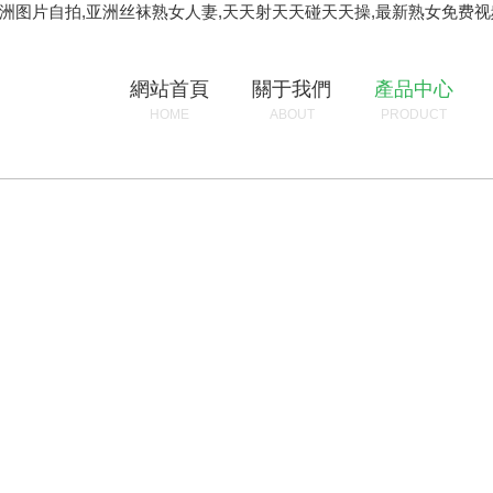
亚洲图片自拍,亚洲丝袜熟女人妻,天天射天天碰天天操,最新熟女免费
網站首頁
關于我們
產品中心
HOME
ABOUT
PRODUCT