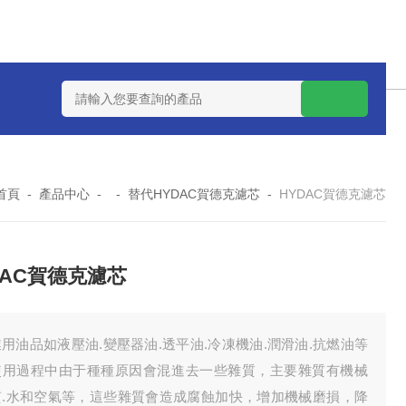
壓站濾芯
FBX-40*20液壓油濾芯
FBX-25*10液壓油濾芯
鋼廠FA
首頁
-
產品中心
- -
替代HYDAC賀德克濾芯
-
HYDAC賀德克濾芯
DAC賀德克濾芯
用油品如液壓油.變壓器油.透平油.冷凍機油.潤滑油.抗燃油等
使用過程中由于種種原因會混進去一些雜質，主要雜質有機械
質.水和空氣等，這些雜質會造成腐蝕加快，增加機械磨損，降