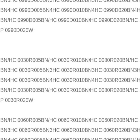
3BN3HC 0990D005BN3HC 0990D010BN3HC 0990D020BN3
3BN4HC 0990D005BN4HC 0990D010BN4HC 0990D020BN4
3BN/HC 0990D005BN/HC 0990D010BN/HC 0990D020BN/HC
0P 0990D020W
3BN/HC 0030R005BN/HC 0030R010BN/HC 0030R020BN/HC
3BN3HC 0030R005BN3HC 0030R010BN3HC 0030R020BN3
3BN4HC 0030R005BN4HC 0030R010BN4HC 0030R020BN4
3BN/HC 0030R005BN/HC 0030R010BN/HC 0030R020BN/HC
0P 0030R020W
3BN/HC 0060R005BN/HC 0060R010BN/HC 0060R020BN/HC
3BN3HC 0060R005BN3HC 0060R010BN3HC 0060R020BN3