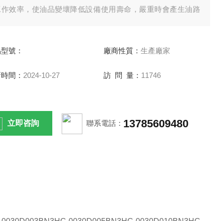
工作效率，使油品變壞降低設備使用壽命，嚴重時會產生油路
塞造成生產事故。
品型號：
廠商性質：
生產廠家
新時間：
2024-10-27
訪 問 量：
11746
13785609480
立即咨詢
聯系電話：